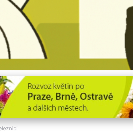
ký systém zvyšuje bezpe
leznici