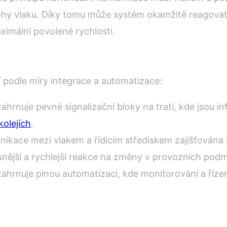
ohy vlaku. Díky tomu může systém okamžitě reagovat n
ximální povolené rychlosti.
ší podle míry integrace a automatizace:
ahrnuje pevné signalizační bloky na trati, kde jsou i
kolejích
.
nikace mezi vlakem a řídicím střediskem zajišťována 
ější a rychlejší reakce na změny v provozních pod
zahrnuje plnou automatizaci, kde monitorování a říze