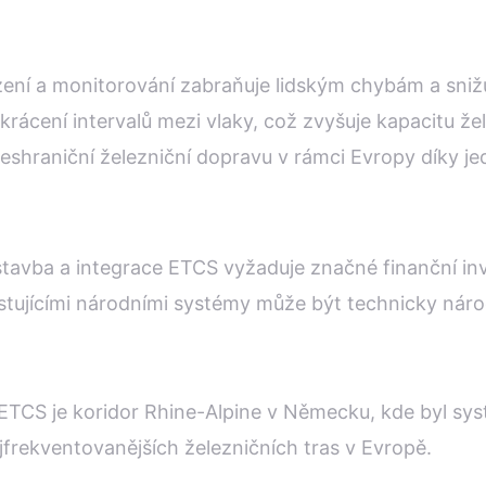
ení a monitorování zabraňuje lidským chybám a snižu
krácení intervalů mezi vlaky, což zvyšuje kapacitu žel
řeshraniční železniční dopravu v rámci Evropy díky j
tavba a integrace ETCS vyžaduje značné finanční inv
istujícími národními systémy může být technicky náro
ETCS je koridor Rhine-Alpine v Německu, kde byl sy
frekventovanějších železničních tras v Evropě.