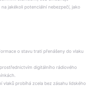
a jakékoli potenciální nebezpečí, jako
nformace o stavu trati přenášeny do vlaku
prostřednictvím digitálního rádiového
mínkách.
ní vlaků probíhá zcela bez zásahu lidského