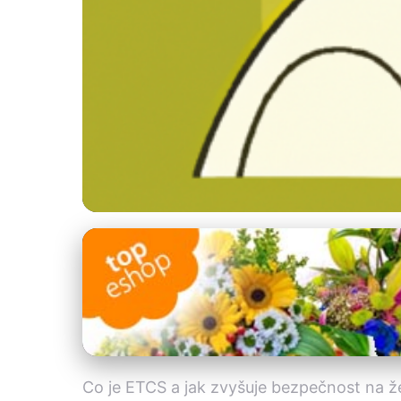
Bezpečnost na železnicích
ETCS: Jak evrops
18. 5. 2025
· 4 min čtení · Autor: Lenka Fišerová
Co je ETCS a jak zvyšuje bezpečnost na že