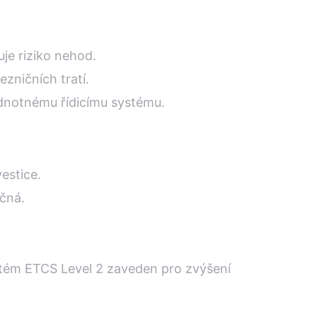
je riziko nehod.
ezničních tratí.
ednotnému řídicímu systému.
estice.
čná.
stém ETCS Level 2 zaveden pro zvýšení