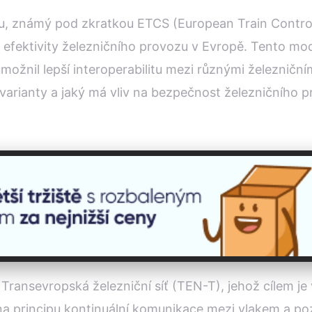
u, známý pod zkratkou ETCS (European Train Control
fektivity železničního provozu v Evropě. Tento mode
umožnil lepší interoperabilitu mezi různými železničn
í varianty a jaký má vliv na bezpečnost železničního 
ransevropská železniční síť (TEN-T), jehož cílem je
na principu kontinuální komunikace mezi vlakem a p