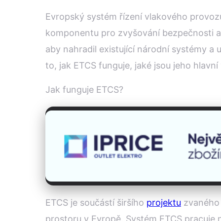
Evropský systém řízení vlakového provoz
komponentu pro zvyšování bezpečnosti a e
aby nahradil existující národní systémy a 
to, jak ETCS funguje, jaké jsou jeho hlavn
Jak funguje ETCS?
ETCS je součástí širšího
projektu
zvaného T
prostoru v Evropě. Systém ETCS pracuje 