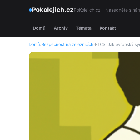
Pokolejich.cz
PoKolejích.cz – Nasedněte s námi
Domů
Archiv
Témata
Kontakt
Domů
›
Bezpečnost na železnicích
›
ETCS: Jak evropský sy