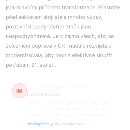
jsou hlavními pilíři této transformace. Přestože
před sektorem stojí stále mnoho výzev,
pozitivní dopady těchto změn jsou
nezpochybnitelné. Je v zájmu všech, aby se
železniční doprava v ČR i nadále rozvíjela a
modernizovala, aby mohla efektivně sloužit
potřebám 21. století.
Modernizace a bezpečnost
92 článků
IM
Iveta Malinová
Inženýrka zaměřená na moderní technologie a
inovace v železniční dopravě, věnuje se také
bezpečnosti a ekologickému dopadu železnic.
Všechny články od Iveta Malinová →