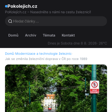
Pokolejich.cz
PoKolejích.cz – Nasedněte s námi na cestu železnicí!
Domů
Archiv
Témata
Kontakt
Dnes je Sobota dne 8 8. 2026
· 26°C
Domů
›
Modernizace a technologie železnic
›
Jak se změnila železniční doprava v ČR po roce 1989