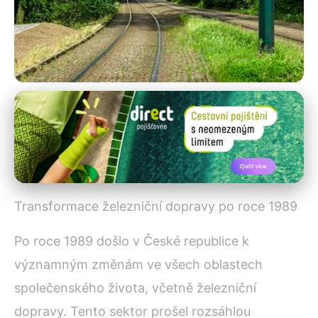
Modernizace a technologie železnic
Jak se změnila železniční
doprava v ČR po roce 1989
28. 10. 2025
· 4 min čtení · Autor: Iveta Malinová
Transformace železniční dopravy po roce 1989
Po roce 1989 došlo v České republice k
významným změnám ve všech oblastech
společenského života, včetně železniční
dopravy. Tento sektor prošel rozsáhlou