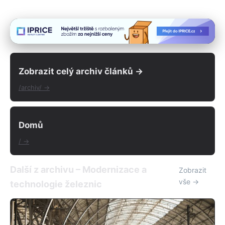
Zobrazit celý archiv článků →
/archiv/ →
Domů
/ →
Další z archivu – Modernizace a
Zobrazit
vše →
technologie železnic