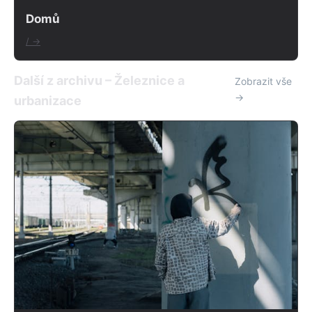
Domů
/ →
Další z archivu – Železnice a
Zobrazit vše
→
urbanizace