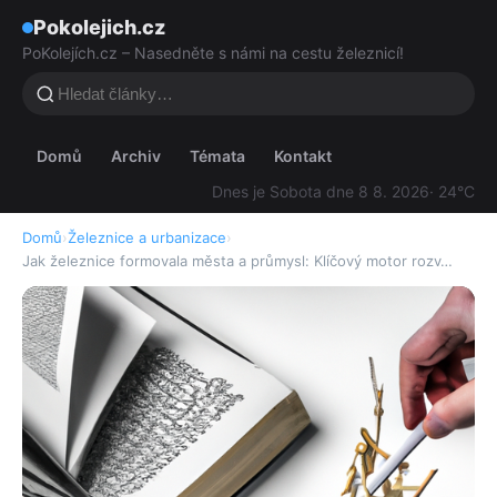
Pokolejich.cz
PoKolejích.cz – Nasedněte s námi na cestu železnicí!
Domů
Archiv
Témata
Kontakt
Dnes je Sobota dne 8 8. 2026
· 24°C
Domů
›
Železnice a urbanizace
›
Jak železnice formovala města a průmysl: Klíčový motor rozv…