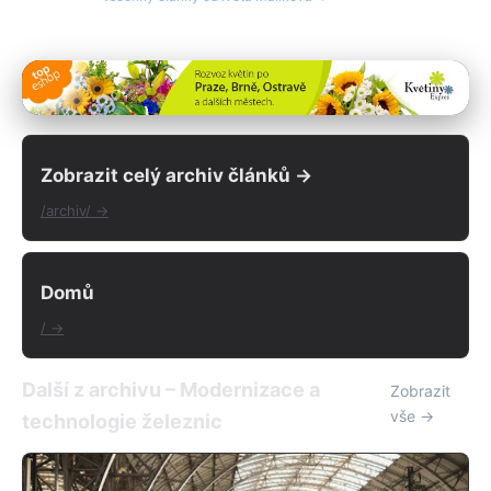
Zobrazit celý archiv článků →
/archiv/ →
Domů
/ →
Další z archivu – Modernizace a
Zobrazit
vše →
technologie železnic