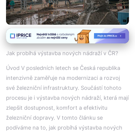
Modernizace a technologie železnic
Modernizace ČR: Jak probíhá
Jak probíhá výstavba nových nádraží v ČR?
výstavba nových nádraží?
Úvod V posledních letech se Česká republika
28. 7. 2025
· 3 min čtení · Autor: Iveta Malinová
intenzivně zaměřuje na modernizaci a rozvoj
své železniční infrastruktury. Součástí tohoto
procesu je i výstavba nových nádraží, která mají
zlepšit dostupnost, komfort a efektivitu
železniční dopravy. V tomto článku se
podíváme na to, jak probíhá výstavba nových