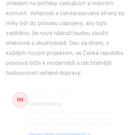
ohledem na potřeby cestujících a místních
komunit. Veřejnost a zainteresované strany by
měly být do procesu zapojeny, aby bylo
zajištěno, že nová nádraží budou sloužit
efektivně a dlouhodobě. Den za dnem, s
každým novým projektem, se Česká republika
posouvá blíže k modernější a udržitelnější
budoucnosti veřejné dopravy.
Modernizace a bezpečnost
92 článků
IM
Iveta Malinová
Inženýrka zaměřená na moderní technologie a
inovace v železniční dopravě, věnuje se také
bezpečnosti a ekologickému dopadu železnic.
Všechny články od Iveta Malinová →