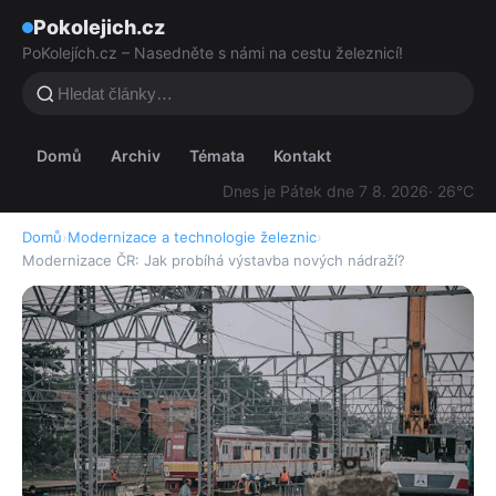
Pokolejich.cz
PoKolejích.cz – Nasedněte s námi na cestu železnicí!
Domů
Archiv
Témata
Kontakt
Dnes je Pátek dne 7 8. 2026
· 26°C
Domů
›
Modernizace a technologie železnic
›
Modernizace ČR: Jak probíhá výstavba nových nádraží?