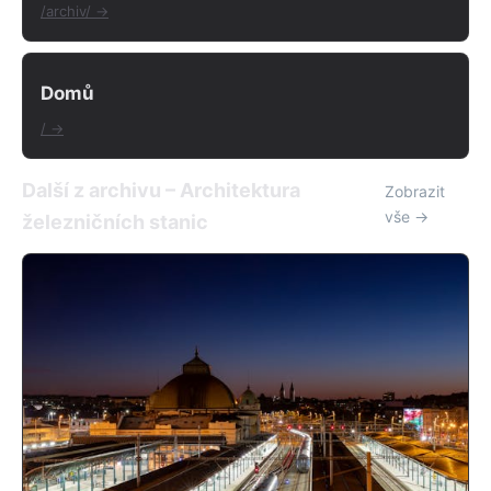
/archiv/ →
Domů
/ →
Další z archivu – Architektura
Zobrazit
vše →
železničních stanic