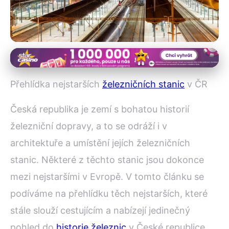
Architektura železničních stanic
Objevte Klenoty Historie:
Přehlídka nejstarších
železničních stanic
v ČR
Nejstarší Železniční Stanice v
Česká republika je zemí s bohatou historií
ČR
železniční dopravy, a to se odráží i v
architektuře a umístění jejích železničních
6. 9. 2025
· 4 min čtení · Autor: Lenka Fišerová
stanic. Některé z těchto stanic jsou dokonce
mezi nejstaršími v Evropě. V tomto článku se
podíváme na přehlídku těch nejstarších, které
stále slouží cestujícím a nabízejí jedinečný
pohled do
historie železnic
v České republice.