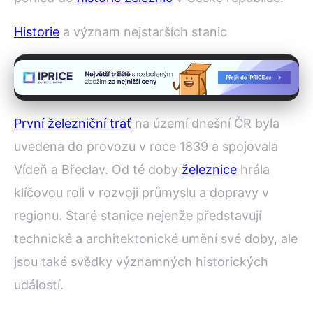
Historie
a význam nejstarších stanic
První železniční trať
na území dnešní ČR byla
uvedena do provozu v roce 1839 a spojovala
Vídeň a Břeclav. Od té doby
železnice
hrála
klíčovou roli v rozvoji průmyslu a dopravy v
regionu. Staré stanice nejenže představují
technické a architektonické umění své doby, ale
jsou také svědky významných historických
událostí.