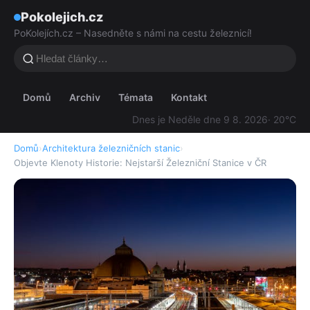
Pokolejich.cz
PoKolejích.cz – Nasedněte s námi na cestu železnicí!
Domů
Archiv
Témata
Kontakt
Dnes je Neděle dne 9 8. 2026
· 20°C
Domů
›
Architektura železničních stanic
›
Objevte Klenoty Historie: Nejstarší Železniční Stanice v ČR