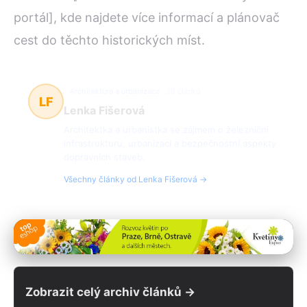
portál], kde najdete více informací a plánovač
cest do těchto historických míst.
Architektura a urbanizace
36 článků
LF
Lenka Fišerová
Architektka a urbanistka se zájmem o železniční
infrastrukturu, urbanizaci a bezpečnostní aspekty
dopravních staveb.
Všechny články od Lenka Fišerová →
Zobrazit celý archiv článků →