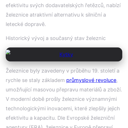
efektivitu svých dodavatelských řetězců, nabízí
železnice atraktivní alternativu k silniční a
letecké dopravě.
Historický vývoj a současný stav železnic
Železnice byly zavedeny v průběhu 19. století a
rychle se staly základem
průmyslové revoluce
,
umožňující masovou přepravu materiálů a zboží.
V moderní době prošly železnice významnými
technologickými inovacemi, které zlepšily jejich
efektivitu a kapacitu. Dle Evropské železniční
agentury (ERA), železnice v Evropě přepraví