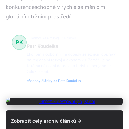
konkurenceschopné v rychle se měnícím
globálním tržním prostředí.
Ekonomika a rozvoj
54 článků
PK
Petr Koudelka
Ekonom a odborník na dopady železniční dopravy
na regionální rozvoj a ekonomiku. Zaměřuje se
také na nákladní dopravu a turistiku spojenou s
železnicemi.
Všechny články od Petr Koudelka →
Zobrazit celý archiv článků →