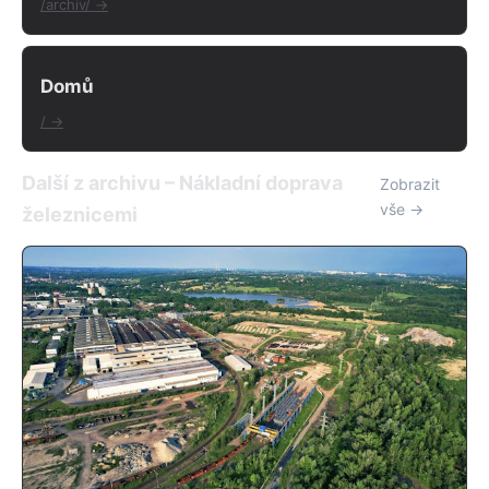
/archiv/ →
Domů
/ →
Další z archivu – Nákladní doprava
Zobrazit
vše →
železnicemi