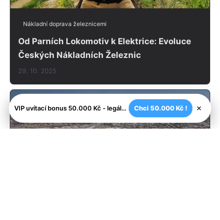
Nákladní doprava železnicemi
Od Parních Lokomotiv k Elektrice: Evoluce
Českých Nákladních Železnic
29. 10. 2025
×
VIP uvítací bonus 50.000 Kč - legální české kasíno
Chci 50.000 Kč !