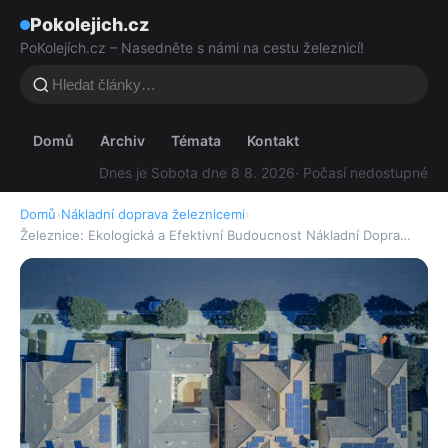
Pokolejich.cz
PoKolejích.cz – Nasedněte s námi na cestu železnicí!
Domů
Archiv
Témata
Kontakt
Dnes je Sobota dne 8 8. 2026
· Počasí nedostupné
Domů
›
Nákladní doprava železnicemi
›
Železnice: Ekologická a Efektivní Budoucnost Nákladní Dopra…