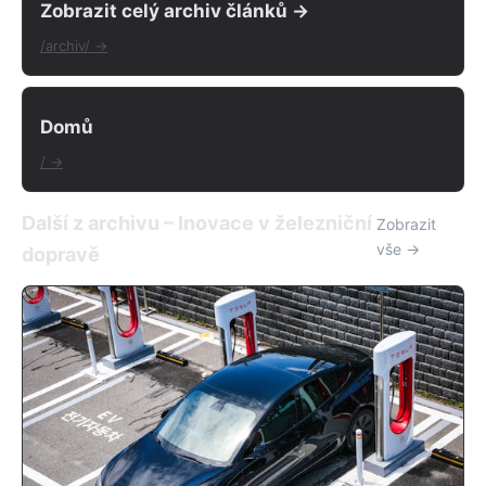
Zobrazit celý archiv článků →
/archiv/ →
Domů
/ →
Další z archivu – Inovace v železniční
Zobrazit
vše →
dopravě