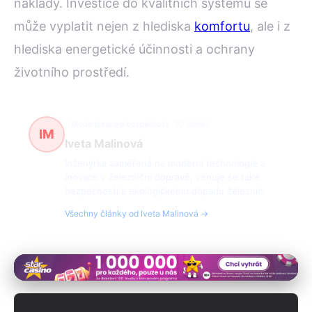
náklady. Investice do kvalitních systémů se
může vyplatit nejen z hlediska
komfortu
, ale i z
hlediska energetické účinnosti a ochrany
životního prostředí.
Modernizace a bezpečnost
92 článků
IM
Iveta Malinová
Inženýrka zaměřená na moderní technologie a
inovace v železniční dopravě, věnuje se také
bezpečnosti a ekologickému dopadu železnic.
Všechny články od Iveta Malinová →