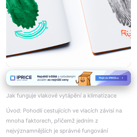
Inovace v železniční dopravě
Jak Vlaky Udržují Ideální
Jak funguje vlakové vytápění a klimatizace
Teplotu: Vytápění a
Úvod: Pohodlí cestujících ve vlacích závisí na
Klimatizace
mnoha faktorech, přičemž jedním z
30. 5. 2025
· 3 min čtení · Autor: Iveta Malinová
nejvýznamnějších je správné fungování