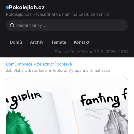
Pokolejich.cz
PoKolejích.cz – Nasedněte s námi na cestu železnicí!
Domů
Archiv
Témata
Kontakt
Dnes je Pondělí dne 10 8. 2026
· 25°C
Domů
›
Inovace v železniční dopravě
›
Jak Vlaky Udržují Ideální Teplotu: Vytápění a Klimatizace