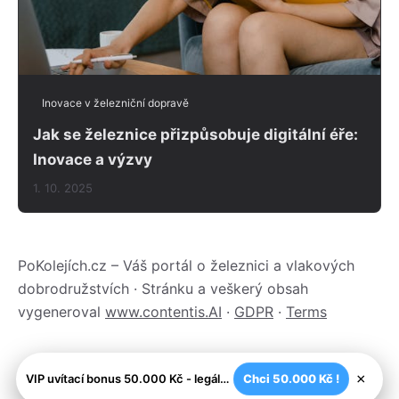
Inovace v železniční dopravě
Jak se železnice přizpůsobuje digitální éře:
Inovace a výzvy
1. 10. 2025
PoKolejích.cz – Váš portál o železnici a vlakových
dobrodružstvích · Stránku a veškerý obsah
vygeneroval
www.contentis.AI
·
GDPR
·
Terms
×
VIP uvítací bonus 50.000 Kč - legální české kasíno
Chci 50.000 Kč !