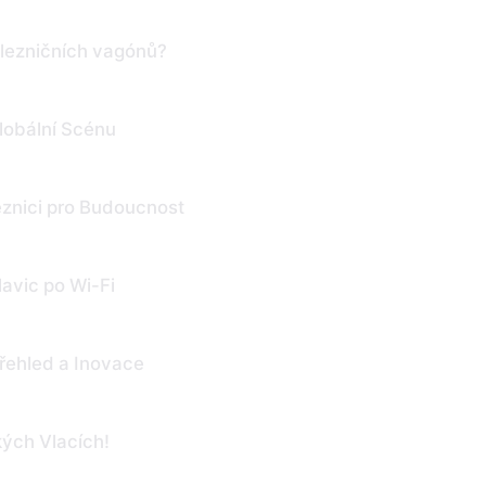
elezničních vagónů?
lobální Scénu
eznici pro Budoucnost
lavic po Wi-Fi
Přehled a Inovace
ých Vlacích!