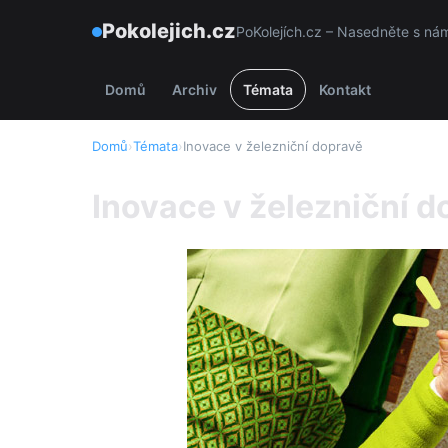
Pokolejich.cz
PoKolejích.cz – Nasedněte s námi
Domů
Archiv
Témata
Kontakt
Domů
›
Témata
›
Inovace v železniční dopravě
Inovace v železniční d