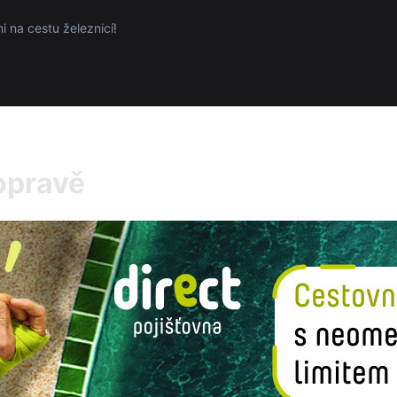
 na cestu železnicí!
opravě