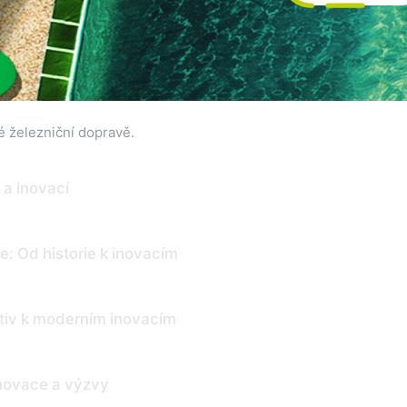
é železniční dopravě.
 a inovací
e: Od historie k inovacím
otiv k moderním inovacím
 Inovace a výzvy