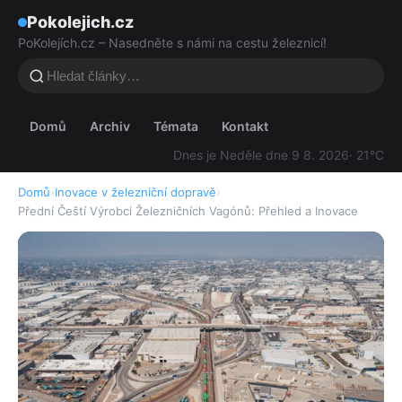
Pokolejich.cz
PoKolejích.cz – Nasedněte s námi na cestu železnicí!
Domů
Archiv
Témata
Kontakt
Dnes je Neděle dne 9 8. 2026
· 21°C
Domů
›
Inovace v železniční dopravě
›
Přední Čeští Výrobci Železničních Vagónů: Přehled a Inovace