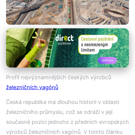
Inovace v železniční dopravě
Přední Čeští Výrobci
Železničních Vagónů: Přehled a
Inovace
Profil nejvýznamnějších českých výrobců
1. 9. 2025
· 4 min čtení · Autor: Iveta Malinová
železničních vagónů
Česká republika má dlouhou historii v oblasti
železničního průmyslu, což se odráží v její
současné pozici jednoho z předních evropských
výrobců železničních vagónů. V tomto článku