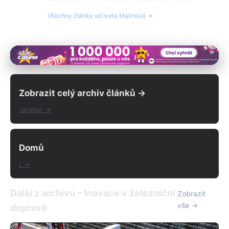
Všechny články od Iveta Malinová →
Zobrazit celý archiv článků →
/archiv/ →
Domů
/ →
Další z archivu – Inovace v železniční
Zobrazit
vše →
dopravě