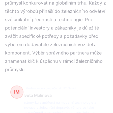
průmysl konkurovat na globálním trhu. Každý z
těchto výrobců přináší do železničního odvětví
své unikátní přednosti a technologie. Pro
potenciální investory a zákazníky je důležité
zvážit specifické potřeby a požadavky před
výběrem dodavatele železničních vozidel a
komponent. Výběr správného partnera může
znamenat klíč k úspěchu v rámci železničního
průmyslu.
Modernizace a bezpečnost
92 článků
IM
Iveta Malinová
Inženýrka zaměřená na moderní technologie a
inovace v železniční dopravě, věnuje se také
bezpečnosti a ekologickému dopadu železnic.