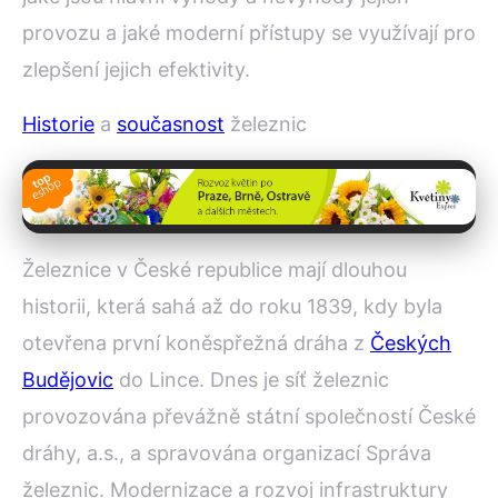
provozu a jaké moderní přístupy se využívají pro
zlepšení jejich efektivity.
Historie
a
současnost
železnic
Železnice v České republice mají dlouhou
historii, která sahá až do roku 1839, kdy byla
otevřena první koněspřežná dráha z
Českých
Budějovic
do Lince. Dnes je síť železnic
provozována převážně státní společností České
dráhy, a.s., a spravována organizací Správa
železnic. Modernizace a rozvoj infrastruktury