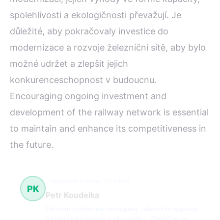
spolehlivosti a ekologičnosti převažují. Je
důležité, aby pokračovaly investice do
modernizace a rozvoje železniční sítě, aby bylo
možné udržet a zlepšit jejich
konkurenceschopnost v budoucnu.
Encouraging ongoing investment and
development of the railway network is essential
to maintain and enhance its competitiveness in
the future.
Ekonomika a rozvoj
54 článků
PK
Petr Koudelka
Ekonom a odborník na dopady železniční dopravy
na regionální rozvoj a ekonomiku. Zaměřuje se