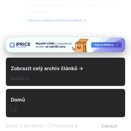
také na nákladní dopravu a turistiku spojenou s
železnicemi.
Všechny články od Petr Koudelka →
Zobrazit celý archiv článků →
/archiv/ →
Domů
/ →
Další z archivu – Železnice a
Zobrazit