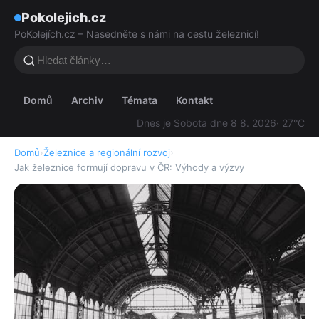
Pokolejich.cz
PoKolejích.cz – Nasedněte s námi na cestu železnicí!
Domů
Archiv
Témata
Kontakt
Dnes je Sobota dne 8 8. 2026
· 27°C
Domů
›
Železnice a regionální rozvoj
›
Jak železnice formují dopravu v ČR: Výhody a výzvy