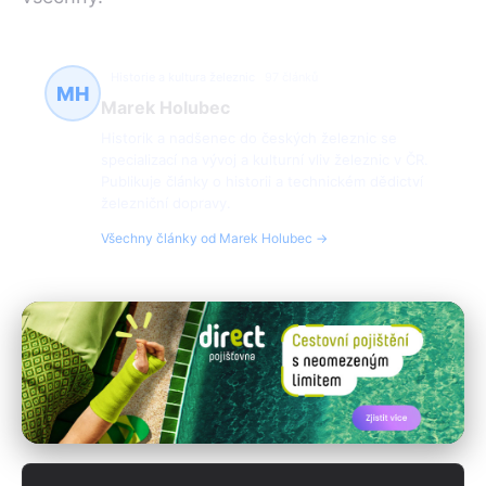
Historie a kultura železnic
97 článků
MH
Marek Holubec
Historik a nadšenec do českých železnic se
specializací na vývoj a kulturní vliv železnic v ČR.
Publikuje články o historii a technickém dědictví
železniční dopravy.
Všechny články od Marek Holubec →