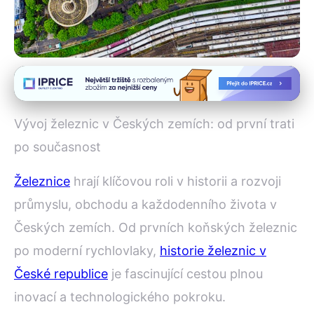
Železnice a technické dědictví
Od Koňských Dráh k
Vývoj železnic v Českých zemích: od první trati
Rychlovlakům: Vývoj Železnic
po současnost
v ČR
Železnice
hrají klíčovou roli v historii a rozvoji
9. 1. 2026
· 4 min čtení · Autor: Marek Holubec
průmyslu, obchodu a každodenního života v
Českých zemích. Od prvních koňských železnic
po moderní rychlovlaky,
historie železnic v
České republice
je fascinující cestou plnou
inovací a technologického pokroku.