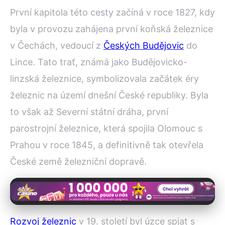
První kapitola této cesty začíná v roce 1827, kdy
byla v provozu zahájena první koňská železnice
v Čechách, vedoucí z
Českých Budějovic
do
Lince. Tato trať, známá jako Budějovicko-
linzská železnice, symbolizovala začátek éry
železnic na území dnešní České republiky. Byla
to však až Severní státní dráha, první
parostrojní železnice, která spojila Olomouc s
Prahou v roce 1845, a definitivně tak otevřela
České země železniční dopravě.
Rozvoj železnic
v 19. století byl úzce spjat s