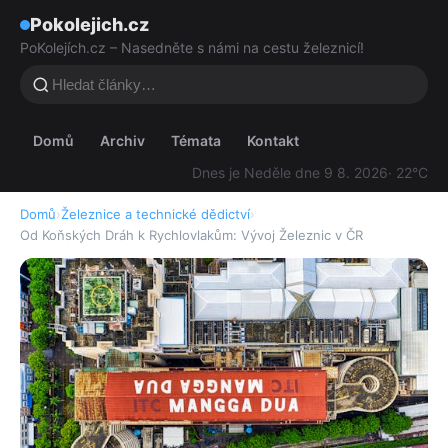
Pokolejich.cz
PoKolejích.cz – Nasedněte s námi na cestu železnicí!
Domů
Archiv
Témata
Kontakt
Dnes je Neděle dne 9 8. 2026
· 22°C
Domů
›
Železnice a technické dědictví
›
Od Koňských Dráh k Rychlovlakům: Vývoj Železnic v ČR