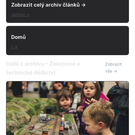
Zobrazit celý archiv článků →
/archiv/ →
Domů
/ →
Další z archivu – Železnice a
Zobrazit
vše →
technické dědictví