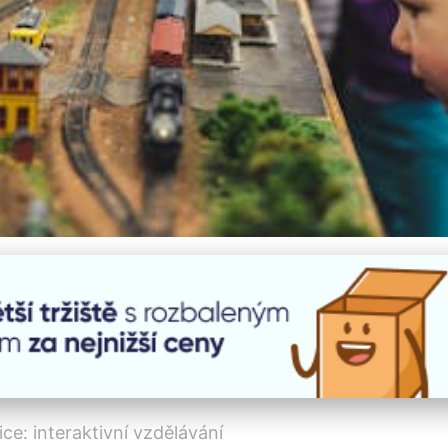
ké Železniční Muzeum: 
e: interaktivní vzdělávání