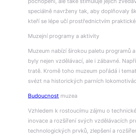
pochopení, ale také stimuluje jejich zvěd
speciálně navrženy tak, aby doplňovaly šk
kteří se lépe učí prostřednictvím praktick
Muzejní programy a aktivity
Muzeum nabízí širokou paletu programů a 
byly nejen vzdělávací, ale i zábavné. Nap
tratě. Kromě toho muzeum pořádá i temati
svézt na historických parních lokomotivá
Budoucnost
muzea
Vzhledem k rostoucímu zájmu o technické 
inovace a rozšíření svých vzdělávacích p
technologických prvků, zlepšení a rozšíř