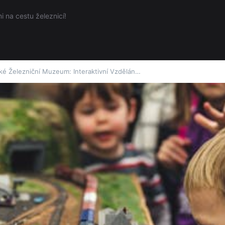
 na cestu železnicí!
é Železniční Muzeum: Interaktivní Vzdělán…