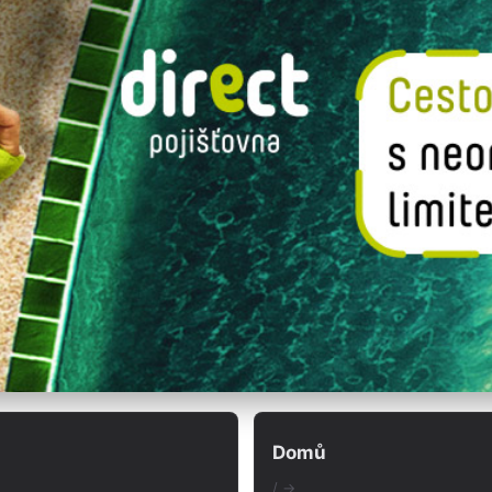
Domů
/ →