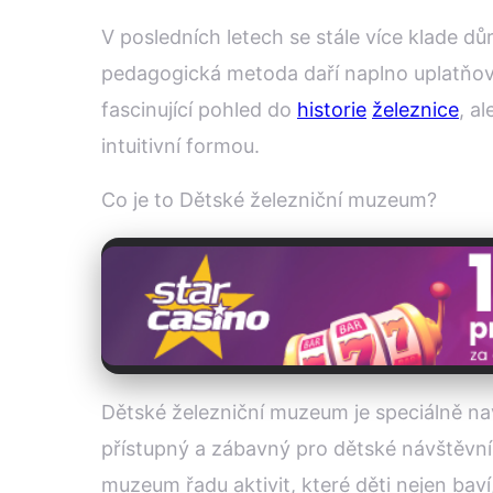
V posledních letech se stále více klade dů
pedagogická metoda daří naplno uplatňova
fascinující pohled do
historie
železnice
, a
intuitivní formou.
Co je to Dětské železniční muzeum?
Dětské železniční muzeum je speciálně nav
přístupný a zábavný pro dětské návštěvník
muzeum řadu aktivit, které děti nejen baví,