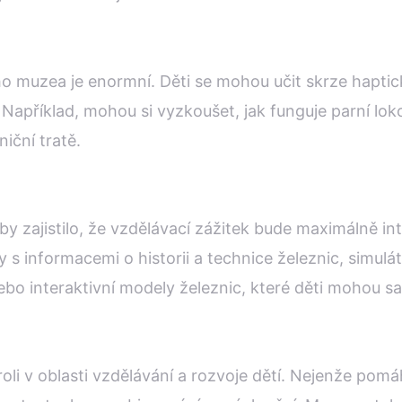
ho muzea je enormní. Děti se mohou učit skrze hapti
Například, mohou si vyzkoušet, jak funguje parní lok
iční tratě.
 zajistilo, že vzdělávací zážitek bude maximálně inte
 s informacemi o historii a technice železnic, simulát
nebo interaktivní modely železnic, které děti mohou s
li v oblasti vzdělávání a rozvoje dětí. Nejenže pomáh