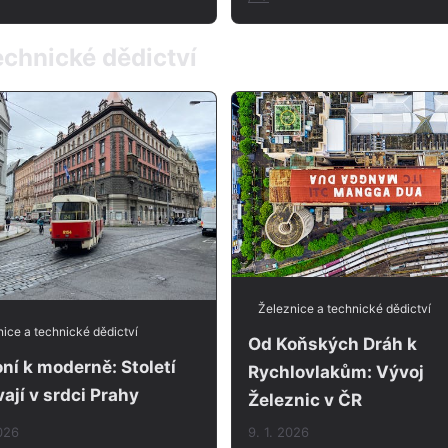
technické dědictví
Železnice a technické dědictví
ice a technické dědictví
Od Koňských Dráh k
ní k moderně: Století
Rychlovlakům: Vývoj
ají v srdci Prahy
Železnic v ČR
2026
9. 1. 2026