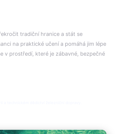
ročit tradiční hranice a stát se
anci na praktické učení a pomáhá jim lépe
 vše v prostředí, které je zábavné, bezpečné
rii a technickém dědictví železniční dopravy.