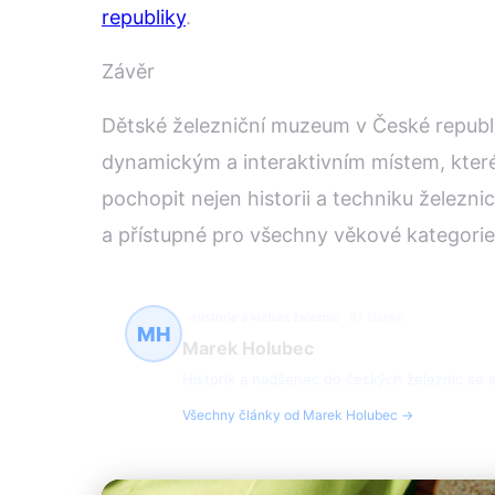
republiky
.
Závěr
Dětské železniční muzeum v České republi
dynamickým a interaktivním místem, které
pochopit nejen historii a techniku železnice
a přístupné pro všechny věkové kategorie
Historie a kultura železnic
97 článků
MH
Marek Holubec
Historik a nadšenec do českých železnic se spe
Všechny články od Marek Holubec →