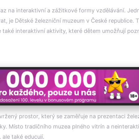
raz na interaktivní a zážitkové formy vzdělávání. Jed
t, je Dětské železniční muzeum v České republice. 
le také interaktivní aktivity, které dětem umožňují p
ržený prostor, který se zaměřuje na prezentaci železn
y. Místo tradičního muzea plného vitrín a neinterakt
 ale také educují.