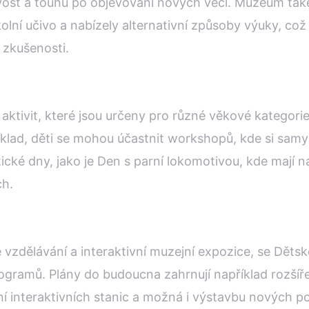
avost a touhu po objevování nových věcí. Muzeum také
olní učivo a nabízely alternativní způsoby výuky, co
é zkušenosti.
aktivit, které jsou určeny pro různé věkové kategori
říklad, děti se mohou účastnit workshopů, kde si samy
cké dny, jako je Den s parní lokomotivou, kde mají 
ch.
vzdělávání a interaktivní muzejní expozice, se Děts
rogramů. Plány do budoucna zahrnují například rozšíř
ení interaktivních stanic a možná i výstavbu nových