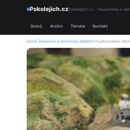
Pokolejich.cz
PoKolejích.cz – Nasedněte s námi
Domů
Archiv
Témata
Kontakt
Domů
›
Železnice a technické dědictví
›
Prozkoumejte Dětsk