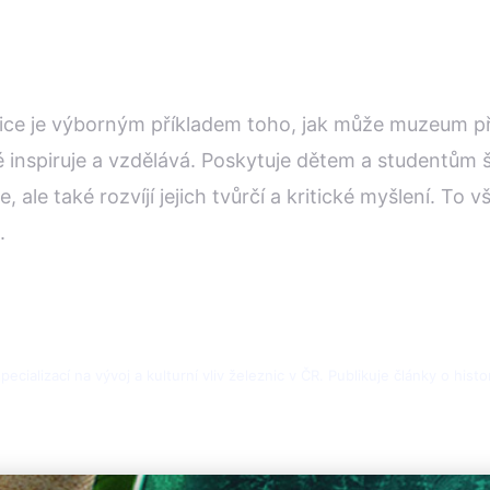
ce je výborným příkladem toho, jak může muzeum přek
 inspiruje a vzdělává. Poskytuje dětem a studentům š
, ale také rozvíjí jejich tvůrčí a kritické myšlení. To
.
cializací na vývoj a kulturní vliv železnic v ČR. Publikuje články o histo