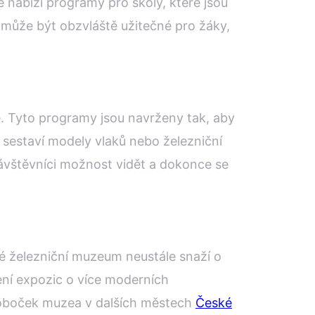
 nabízí programy pro školy, které jsou
ž může být obzvláště užitečné pro žáky,
e. Tyto programy jsou navrženy tak, aby
 sestaví modely vlaků nebo železniční
návštěvníci možnost vidět a dokonce se
ké železniční muzeum neustále snaží o
ení expozic o více moderních
 poboček muzea v dalších městech
České