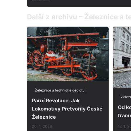
Další z archivu – Železnice a 
Železnice a technické dědictví
Železn
Parní Revoluce: Jak
Od ko
Lokomotivy Přetvořily České
tramv
Železnice
20. 1. 2026
17. 1. 