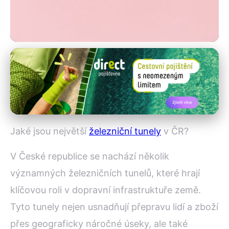
Architektura železničních stanic
Poznáte 3 Největší Železniční
Tunely v ČR a Jejich Výhody?
16. 7. 2025
· 4 min čtení · Autor: Lenka Fišerová
Jaké jsou největší
železniční tunely
v ČR?
V České republice se nachází několik
významných železničních tunelů, které hrají
klíčovou roli v dopravní infrastruktuře země.
Tyto tunely nejen usnadňují přepravu lidí a zboží
přes geograficky náročné úseky, ale také