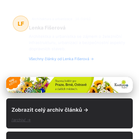
Architektura a urbanizace
36 článků
LF
Lenka Fišerová
Architektka a urbanistka se zájmem o železniční
infrastrukturu, urbanizaci a bezpečnostní aspekty
dopravních staveb.
Všechny články od Lenka Fišerová →
Zobrazit celý archiv článků →
/archiv/ →