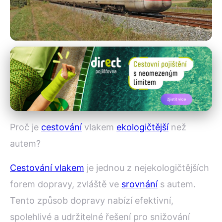
Železnice a ekologie
Proč je cestování vlakem
ekologičtější než autem?
9. 7. 2025
· 4 min čtení · Autor: Iveta Malinová
Proč je
cestování
vlakem
ekologičtější
než
autem?
Cestování vlakem
je jednou z nejekologičtějších
forem dopravy, zvláště ve
srovnání
s autem.
Tento způsob dopravy nabízí efektivní,
spolehlivé a udržitelné řešení pro snižování