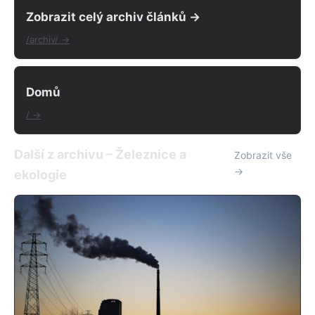
Zobrazit celý archiv článků →
/archiv/ →
Domů
/ →
Další z archivu – Železnice a
Zobrazit vše
→
ekologie