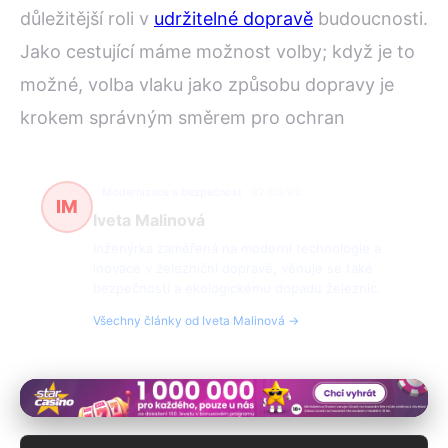
důležitější roli v
udržitelné dopravě
budoucnosti.
Jako cestující máme možnost volby; když je to
možné, volba vlaku jako způsobu dopravy je
krokem správným směrem pro ochran
Modernizace a bezpečnost
92 článků
IM
Iveta Malinová
Inženýrka zaměřená na moderní technologie a
inovace v železniční dopravě, věnuje se také
bezpečnosti a ekologickému dopadu železnic.
Všechny články od Iveta Malinová →