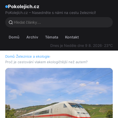
Pokolejich.cz
PoKolejích.cz – Nasedněte s námi na cestu železnicí!
Domů
Archiv
Témata
Kontakt
Dnes je Neděle dne 9 8. 2026
· 23°C
Domů
›
Železnice a ekologie
›
Proč je cestování vlakem ekologičtější než autem?