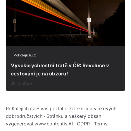
Pokolejich.cz
Vysokorychlostní tratě v ČR: Revoluce v
cestování je na obzoru!
26. 6. 2026
PoKolejích.cz – Váš portál o železnici a vlakových
dobrodružstvích · Stránku a veškerý obsah
vygeneroval
www.contentis.AI
·
GDPR
·
Terms