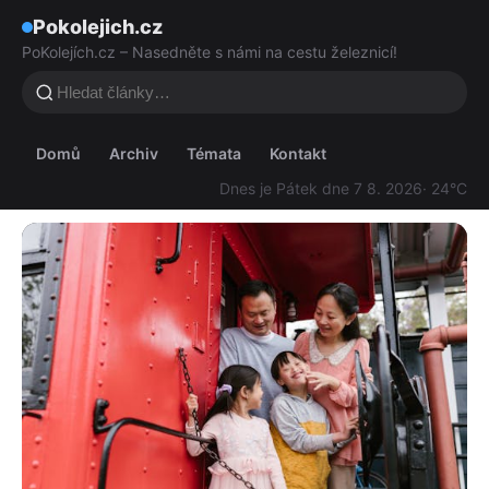
Pokolejich.cz
PoKolejích.cz – Nasedněte s námi na cestu železnicí!
Domů
Archiv
Témata
Kontakt
Dnes je Pátek dne 7 8. 2026
· 24°C