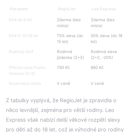
Parametr
RegioJet
Leo Express
Dítě do 6 let
Zdarma (bez
Zdarma (bez
místa)
místa)
Dítě 6–15/18 let
75% sleva (do
50% sleva (do 18
15 let)
let)
Rodinný tarif
Rodinná
Rodinná sleva
jízdenka (2+3)
(2+2, -20%)
Příklad cena Praha–
790 Kč
860 Kč
Ostrava (2+2)
Rezervace místa
V ceně
V ceně
Z tabulky vyplývá, že RegioJet je zpravidla o
něco levnější, zejména pro větší rodiny. Leo
Express však nabízí delší věkové rozpětí slevy
pro děti až do 18 let, což je výhodné pro rodiny