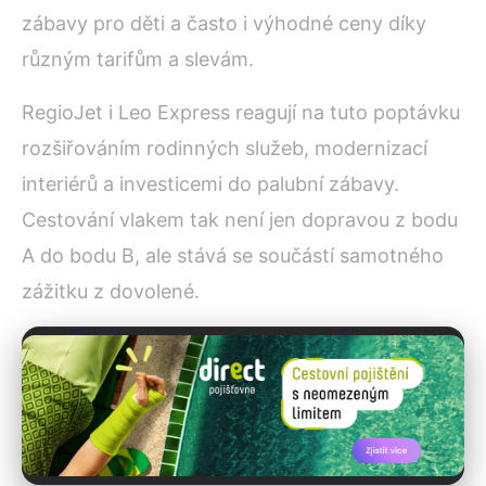
zábavy pro děti a často i výhodné ceny díky
různým tarifům a slevám.
RegioJet i Leo Express reagují na tuto poptávku
rozšiřováním rodinných služeb, modernizací
interiérů a investicemi do palubní zábavy.
Cestování vlakem tak není jen dopravou z bodu
A do bodu B, ale stává se součástí samotného
zážitku z dovolené.