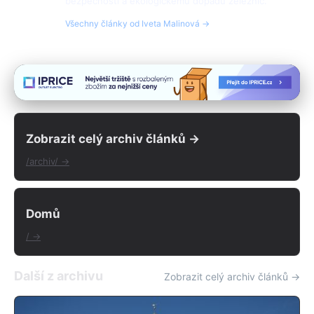
bezpečnosti a ekologickému dopadu železnic.
Všechny články od Iveta Malinová →
Zobrazit celý archiv článků →
/archiv/ →
Domů
/ →
Další z archivu
Zobrazit celý archiv článků →