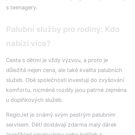
s teenagery.
Palubní služby pro rodiny: Kdo
nabízí více?
Cesta s dětmi je vždy výzvou, a proto je
důležitá nejen cena, ale také kvalita palubních
služeb. Obě společnosti investují do zvyšování
komfortu, nicméně rozdíly jsou patrné zejména
u doplňkových služeb.
RegioJet je známý svým pestrým palubním
servisem. Děti dostávají zdarma malý dárek
(například omalovánky nebo balíček s