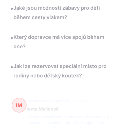
Jaké jsou možnosti zábavy pro děti
▸
během cesty vlakem?
Který dopravce má více spojů během
▸
dne?
Jak lze rezervovat speciální místo pro
▸
rodiny nebo dětský koutek?
Modernizace a bezpečnost
92 článků
IM
Iveta Malinová
Inženýrka zaměřená na moderní technologie a
inovace v železniční dopravě, věnuje se také