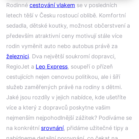
Rodinné
cestování vlakem
se v posledních
letech těší v Česku rostoucí oblibě. Komfortní
sedadla, dětské koutky, možnost občerstvení a
především atraktivní ceny motivují stále více
rodin vyměnit auto nebo autobus právě za
železnici
. Dva největší soukromí dopravci,
RegioJet a
Leo Express
, soupeří o přízeň
cestujících nejen cenovou politikou, ale i šíří
služeb zaměřených právě na rodiny s dětmi.
Jaké jsou rozdíly v jejich nabídce, kde ušetříte
více a který z dopravců poskytne vašim
nejmenším nejpohodlnější zážitek? Podíváme se
na konkrétní
srovnání
, přidáme užitečné tipy a
nabídneme detailní porovnání, co čekat na