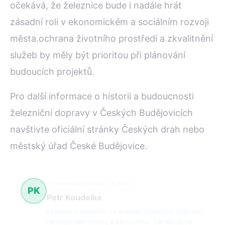
očekává, že železnice bude i nadále hrát
zásadní roli v ekonomickém a sociálním rozvoji
města.ochrana životního prostředí a zkvalitnění
služeb by měly být prioritou při plánování
budoucích projektů.
Pro další informace o historii a budoucnosti
železniční dopravy v Českých Budějovicích
navštivte oficiální stránky Českých drah nebo
městský úřad České Budějovice.
Ekonomika a rozvoj
54 článků
PK
Petr Koudelka
Ekonom a odborník na dopady železniční dopravy
na regionální rozvoj a ekonomiku. Zaměřuje se