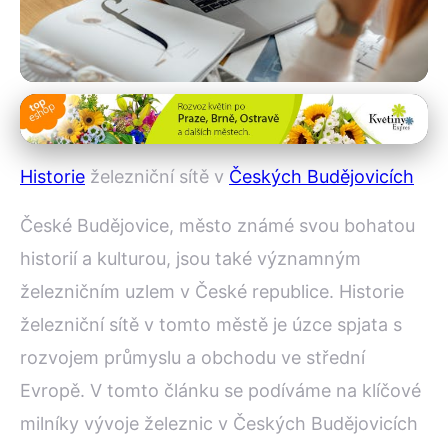
Ekonomický vliv železnic
Vývoj Železnic v Českých
Historie
železniční sítě v
Českých Budějovicích
Budějovicích: Od 1868 po
České Budějovice, město známé svou bohatou
Současnost
historií a kulturou, jsou také významným
16. 9. 2025
· 4 min čtení · Autor: Petr Koudelka
železničním uzlem v České republice. Historie
železniční sítě v tomto městě je úzce spjata s
rozvojem průmyslu a obchodu ve střední
Evropě. V tomto článku se podíváme na klíčové
milníky vývoje železnic v Českých Budějovicích