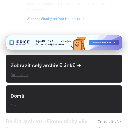
také na nákladní dopravu a turistiku spojenou s
železnicemi.
Všechny články od Petr Koudelka →
Zobrazit celý archiv článků →
/archiv/ →
Domů
/ →
Další z archivu – Ekonomický vliv
Zobrazit vše