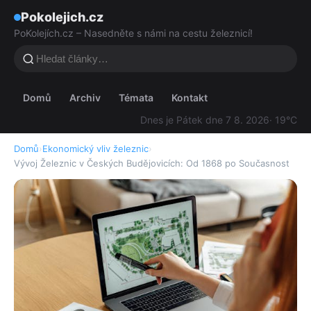
Pokolejich.cz
PoKolejích.cz – Nasedněte s námi na cestu železnicí!
Domů
Archiv
Témata
Kontakt
Dnes je Pátek dne 7 8. 2026
· 19°C
Domů
›
Ekonomický vliv železnic
›
Vývoj Železnic v Českých Budějovicích: Od 1868 po Současnost