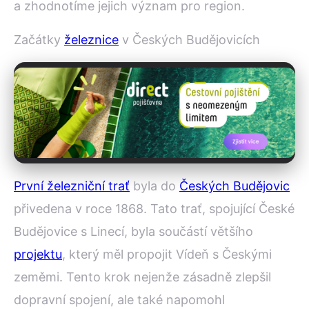
a zhodnotíme jejich význam pro region.
Začátky
železnice
v Českých Budějovicích
První železniční trať
byla do
Českých Budějovic
přivedena v roce 1868. Tato trať, spojující České
Budějovice s Linecí, byla součástí většího
projektu
, který měl propojit Vídeň s Českými
zeměmi. Tento krok nejenže zásadně zlepšil
dopravní spojení, ale také napomohl