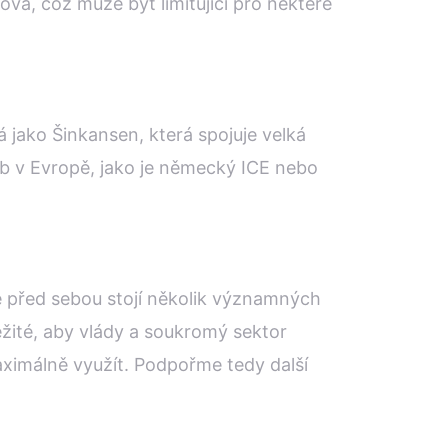
vá, což může být limitující pro některé
 jako Šinkansen, která spojuje velká
žeb v Evropě, jako je německý ICE nebo
e před sebou stojí několik významných
ežité, aby vlády a soukromý sektor
aximálně využít. Podpořme tedy další