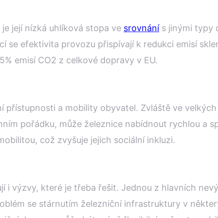
e její nízká uhlíková stopa ve
srovnání
s jinými typy 
cí se efektivita provozu přispívají k redukci emisí sk
,5% emisí CO2 z celkové dopravy v EU.
ění přístupnosti a mobility obyvatel. Zvláště ve velký
ním pořádku, může železnice nabídnout rychlou a spol
bilitou, což zvyšuje jejich sociální inkluzi.
 i výzvy, které je třeba řešit. Jednou z hlavních ne
problém se stárnutím železniční infrastruktury v něk