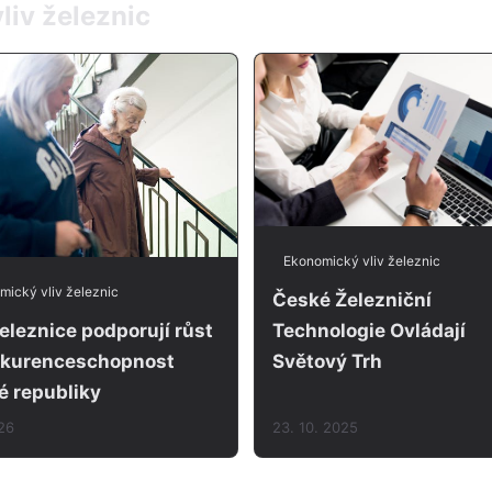
liv železnic
Ekonomický vliv železnic
mický vliv železnic
České Železniční
Technologie Ovládají
eleznice podporují růst
Světový Trh
nkurenceschopnost
é republiky
026
23. 10. 2025