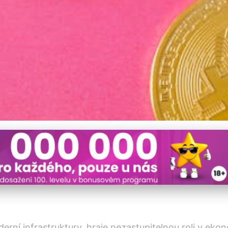
 udržitelné budoucnosti
oderní infrastruktury, hraje nezastupitelnou roli v e