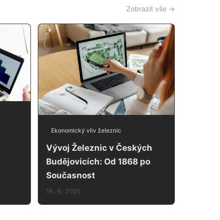
Zobrazit vše →
Ekonomický vliv železnic
Vývoj Železnic v Českých
Budějovicích: Od 1868 po
Současnost
16. 9. 2025