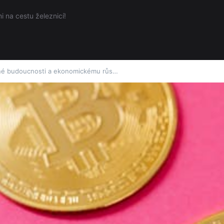
 na cestu železnicí!
telné budoucnosti a ekonomickému růs…