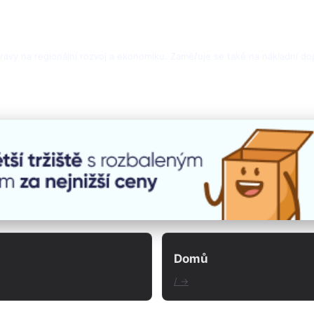
vy na regionální rozvoj a ekonomiku. Zaměřuje se také na nákladní dop
Domů
/ →