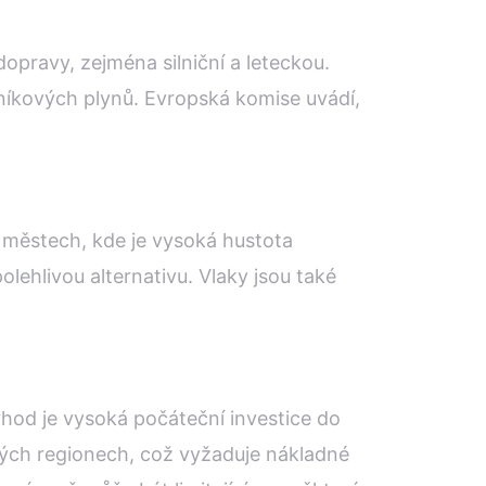
dopravy, zejména silniční a leteckou.
leníkových plynů. Evropská komise uvádí,
ch městech, kde je vysoká hustota
ehlivou alternativu. Vlaky jsou také
výhod je vysoká počáteční investice do
terých regionech, což vyžaduje nákladné