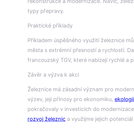
rekonstrukce a modernizace. Navíc, železn
typy přepravy.
Praktické příklady
Příkladem úspěšného využití železnice mů
města s extrémní přesností a rychlostí. D
francouzský TGV, které nabízejí rychlé a 
Závěr a výzva k akci
Železnice má zásadní význam pro moderní 
výzev, její přínosy pro ekonomiku,
ekologii
pokračovaly v investicích do modernizace 
rozvoj železnic
a využijme jejich potenciál 