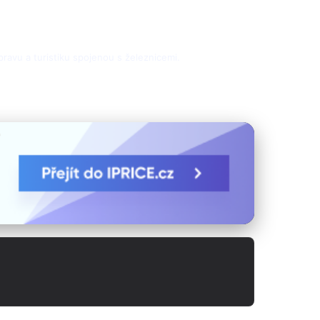
ravu a turistiku spojenou s železnicemi.