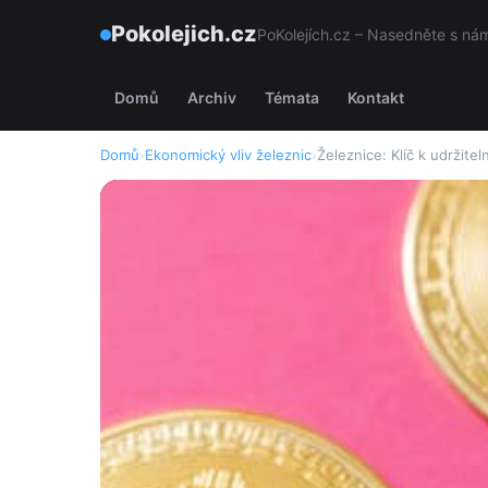
Pokolejich.cz
PoKolejích.cz – Nasedněte s námi
Domů
Archiv
Témata
Kontakt
Domů
›
Ekonomický vliv železnic
›
Železnice: Klíč k udrži