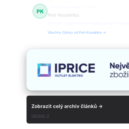
Ekonomika a rozvoj
54 článků
PK
Petr Koudelka
Ekonom a odborník na dopady železniční dopra
Všechny články od Petr Koudelka →
Zobrazit celý archiv článků →
/archiv/ →