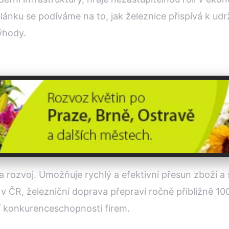
ánku se podíváme na to, jak železnice přispívá k udr
výhody.
a rozvoj. Umožňuje rychlý a efektivní přesun zboží a 
 v ČR, železniční doprava přepraví ročně přibližně 100
ní konkurenceschopnosti firem.