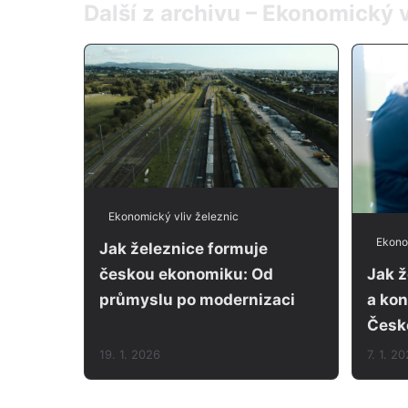
Další z archivu – Ekonomický v
Ekonomický vliv železnic
Ekono
Jak železnice formuje
českou ekonomiku: Od
Jak ž
průmyslu po modernizaci
a ko
Česk
19. 1. 2026
7. 1. 2