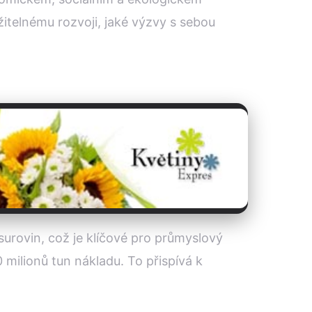
žitelnému rozvoji, jaké výzvy s sebou
surovin, což je klíčové pro průmyslový
 milionů tun nákladu. To přispívá k