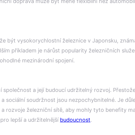
iční doprava může být méně flexibilní než automobilo
že být vysokorychlostní železnice v Japonsku, známá
alším příkladem je nárůst popularity železničních slu
pohodlné mezinárodní spojení.
společnost a její budoucí udržitelný rozvoj. Přestož
a sociální soudržnost jsou nezpochybnitelné. Je důl
a rozvoje železniční sítě, aby mohly tyto benefity m
pro lepší a udržitelnější
budoucnost
.