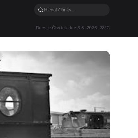
Dnes je Čtvrtek dne 6 8. 2026
· 28°C