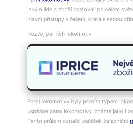
jakým lidé a zboží cestovali po celém svět
hlavní přístupy a řešení, která s sebou př
Rozvoj parních lokomotiv
Parní lokomotivy byly prvním typem loko
úspěšné parní lokomotivy, známé jako Loco
Tento průlom označil začátek železniční
r