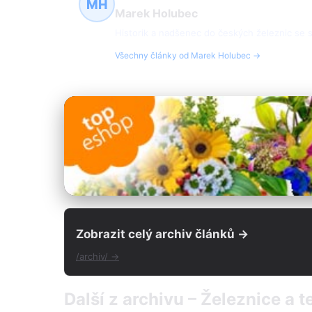
MH
Marek Holubec
Historik a nadšenec do českých železnic se spe
Všechny články od Marek Holubec →
Zobrazit celý archiv článků →
/archiv/ →
Další z archivu – Železnice a 