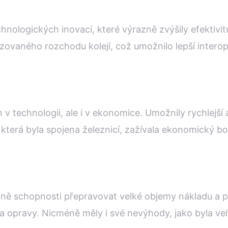
chnologických inovací, které výrazně zvýšily efektivi
ovaného rozchodu kolejí, což umožnilo lepší interoper
v technologii, ale i v ekonomice. Umožnily rychlejší a 
která byla spojena železnicí, zažívala ekonomický boo
tně schopnosti přepravovat velké objemy nákladu a po
a opravy. Nicméně měly i své nevýhody, jako byla vel