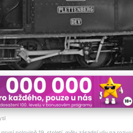
ivy Přetvořily Železničn
ysl
v první polovině 19. století, měly zásadní vliv na roz