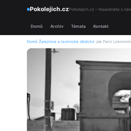
Pokolejich.cz
PoKolejích.cz – Nasedněte s námi
Domů
Archiv
Témata
Kontakt
Domů
›
Železnice a technické dědictví
›
Jak Parní Lokomotiv