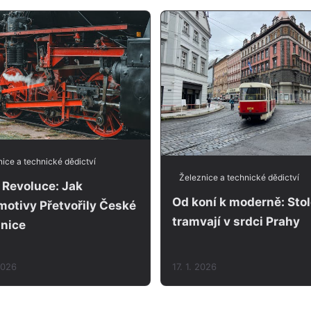
ice a technické dědictví
Železnice a technické dědictví
 Revoluce: Jak
Od koní k moderně: Stol
otivy Přetvořily České
tramvají v srdci Prahy
znice
2026
17. 1. 2026