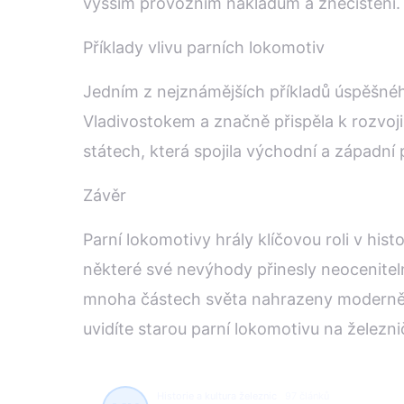
vyšším provozním nákladům a znečištění.
Příklady vlivu parních lokomotiv
Jedním z nejznámějších příkladů úspěšného
Vladivostokem a značně přispěla k rozvoji
státech, která spojila východní a západní
Závěr
Parní lokomotivy hrály klíčovou roli v his
některé své nevýhody přinesly neocenitel
mnoha částech světa nahrazeny modernější
uvidíte starou parní lokomotivu na želez
Historie a kultura železnic
97 článků