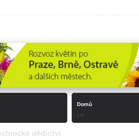
cializací na vývoj a kulturní vliv železnic v ČR. Publikuje články o histo
Domů
/ →
technické dědictví