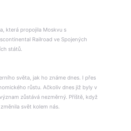
a, která propojila Moskvu s
nscontinental Railroad ve Spojených
ch států.
derního světa, jak ho známe dnes. I přes
mického růstu. Ačkoliv dnes již byly v
ý význam zůstává nezměrný. Příště, když
 změnila svět kolem nás.