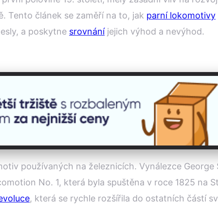
ě. Tento článek se zaměří na to, jak
parní lokomotivy
inesly, a poskytne
srovnání
jejich výhod a nevýhod.
motiv používaných na železnicích. Vynálezce George
motion No. 1, která byla spuštěna v roce 1825 na St
evoluce
, která se rychle rozšířila do ostatních částí s