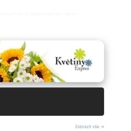
rii a technickém dědictví železniční dopravy.
Zobrazit vše →