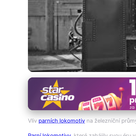
Železnice a technické dědictví
Jak Parní Lokomot
18. 9. 2025
· 3 min čtení · Autor: Marek Holubec
Vliv
parních lokomotiv
na železniční prům
Parní lokomotivy
, které zahájily svou éru 