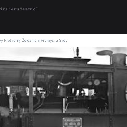
 na cestu železnicí!
y Přetvořily Železniční Průmysl a Svět