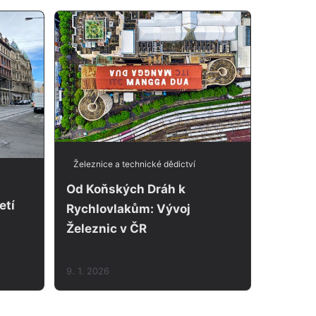
Železnice a technické dědictví
Od Koňských Dráh k
etí
Rychlovlakům: Vývoj
Železnic v ČR
9. 1. 2026