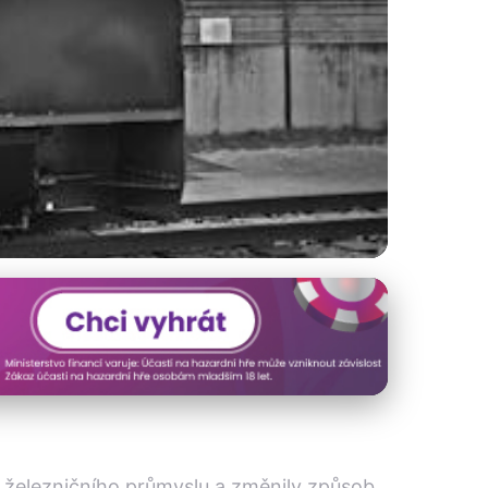
í Průmysl a Svět
voj železničního průmyslu a změnily způsob,