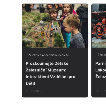
Železnice a technické dědictví
Železn
Prozkoumejte Dětské
Parní
Železniční Muzeum:
Lokom
Interaktivní Vzdělání pro
Žele
Děti!
11. 2. 2026
20. 1. 