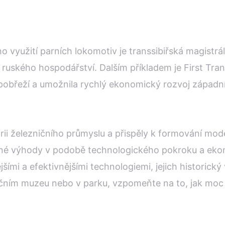
 využití parních lokomotiv je transsibiřská magistrál
 ruského hospodářství. Dalším příkladem je First Tra
 pobřeží a umožnila rychlý ekonomický rozvoj západní
torii železničního průmyslu a přispěly k formování mo
né výhody v podobě technologického pokroku a ekono
mi a efektivnějšími technologiemi, jejich historick
ničním muzeu nebo v parku, vzpomeňte na to, jak moc